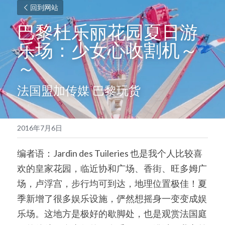
回到网站
巴黎杜乐丽花园夏日游
乐场：少女心收割机～
～
法国盟加传媒 巴黎玩货
2016年7月6日
编者语：Jardin des Tuileries 也是我个人比较喜
欢的皇家花园，临近协和广场、香街、旺多姆广
场，卢浮宫，步行均可到达，地理位置极佳！夏
季新增了很多娱乐设施，俨然想摇身一变变成娱
乐场。这地方是极好的歇脚处，也是观赏法国庭