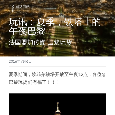
回到网站
玩讯：夏季，铁塔上的
午夜巴黎
法国盟加传媒 巴黎玩货
2016年7月6日
夏季期间，埃菲尔铁塔开放至午夜12点，各位@
巴黎玩货 们有福了！！！