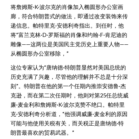
将詹姆斯·K·波尔克的肖像加入椭圆形办公室画
廊，符合特朗普式的做法，即通过改变装饰来传
递信息。帕特里克·安德利奇指出。到任时，他
将“富兰克林·D·罗斯福的肖像和约翰·F·肯尼迪的
雕像——这两位是美国民主党历史上重要人物——
从椭圆形办公室移除，”
这位专家认为“唐纳德·特朗普显然对美国总统的
历史充满了兴趣，尽管他的理解并不总是十分深
刻”。特朗普在他的第一个任期内推崇安德鲁·杰
克逊，而在第二次任期时，他则对第25任总统威
廉·麦金利和詹姆斯·K·波尔克赞不绝口。帕特里
克·安德利奇分析道，“他强调威廉·麦金利的原因
可能与他使用关税有关，而关税正是唐纳德·特
朗普最喜欢的贸易武器。”