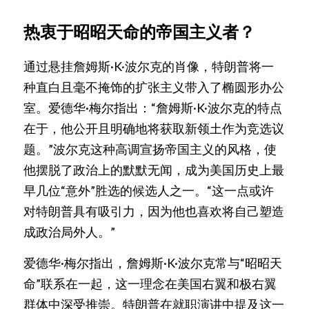
热衷于昭昭天命的帝国主义者？
通过悬挂詹姆斯·K·波尔克的肖像，特朗普将一
种直白且毫不掩饰的扩张主义带入了椭圆形办公
室。爱德华·梅尔指出：“詹姆斯·K·波尔克的特点
在于，他公开且明确地将获取新领土作为竞选议
题。”波尔克这种高调宣扬帝国主义的风格，使
他摆脱了政治上的默默无闻，成为美国历史上最
早几位“意外”胜选的候选人之一。“这一点或许
对特朗普具有吸引力，因为他也喜欢将自己塑造
成政治局外人。”
爱德华·梅尔指出，詹姆斯·K·波尔克常与“昭昭天
命”联系在一起，这一理念在美国右翼和极右翼
群体中深受推崇。特朗普在就职演讲中提及这一