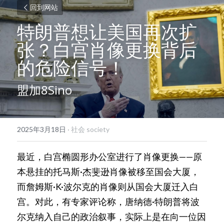
回到网站
特朗普想让美国再次扩
张？白宫肖像更换背后
的危险信号！
盟加8Sino
2025年3月18日
·
社会 society
最近，白宫椭圆形办公室进行了肖像更换——原
本悬挂的托马斯·杰斐逊肖像被移至国会大厦，
而詹姆斯·K·波尔克的肖像则从国会大厦迁入白
宫。对此，有专家评论称，唐纳德·特朗普将波
尔克纳入自己的政治叙事，实际上是在向一位因