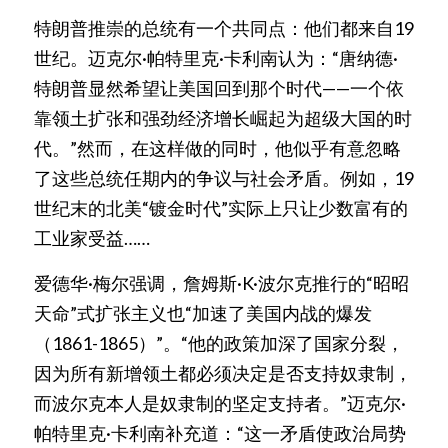
特朗普推崇的总统有一个共同点：他们都来自19
世纪。迈克尔·帕特里克·卡利南认为：“唐纳德·
特朗普显然希望让美国回到那个时代——一个依
靠领土扩张和强劲经济增长崛起为超级大国的时
代。”然而，在这样做的同时，他似乎有意忽略
了这些总统任期内的争议与社会矛盾。例如，19
世纪末的北美“镀金时代”实际上只让少数富有的
工业家受益……  
爱德华·梅尔强调，詹姆斯·K·波尔克推行的“昭昭
天命”式扩张主义也“加速了美国内战的爆发
（1861-1865）”。“他的政策加深了国家分裂，
因为所有新增领土都必须决定是否支持奴隶制，
而波尔克本人是奴隶制的坚定支持者。”迈克尔·
帕特里克·卡利南补充道：“这一矛盾使政治局势