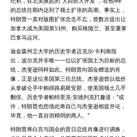
纪初，在北美掀起的“大西部大开发”，在他4年
的总统任期内达到了领土扩张的高潮。事实上，
特朗普一直对版图扩张念念不忘，曾数次提出让
加拿大成为美国第51州、购买格陵兰、甚至重掌
巴拿马运河。
迪金森州立大学的历史学者迈克尔·卡利南指
出，波尔克并非唯一一位以扩张国土为目标的总
统，杰斐逊同样如此。特朗普向国会赠送的肖
像，正是这位美国第三任总统。杰斐逊曾以低价
从拿破仑手中购得路易斯安那，使美国领土几乎
翻倍。历史学者帕特里克·安德列克打趣道：“或
许，特朗普也想借此将自己与杰斐逊相提并论，
毕竟，他一直自诩精明的商人。”
特朗普将白宫与国会的昔日总统肖像进行调换，