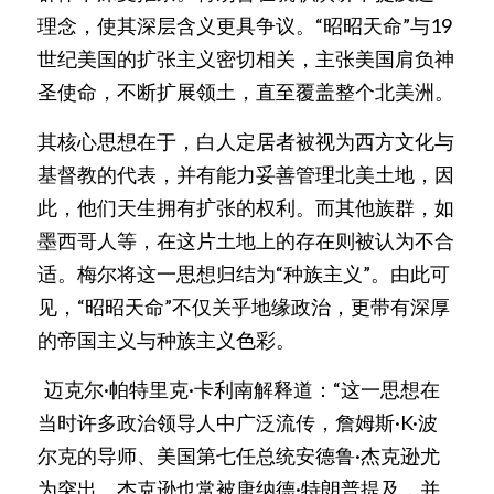
理念，使其深层含义更具争议。“昭昭天命”与19
世纪美国的扩张主义密切相关，主张美国肩负神
圣使命，不断扩展领土，直至覆盖整个北美洲。
其核心思想在于，白人定居者被视为西方文化与
基督教的代表，并有能力妥善管理北美土地，因
此，他们天生拥有扩张的权利。而其他族群，如
墨西哥人等，在这片土地上的存在则被认为不合
适。梅尔将这一思想归结为“种族主义”。由此可
见，“昭昭天命”不仅关乎地缘政治，更带有深厚
的帝国主义与种族主义色彩。
  迈克尔·帕特里克·卡利南解释道：“这一思想在
当时许多政治领导人中广泛流传，詹姆斯·K·波
尔克的导师、美国第七任总统安德鲁·杰克逊尤
为突出。杰克逊也常被唐纳德·特朗普提及，并