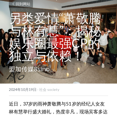
回到网站
另类爱情“萧敬腾
与林有慧”：揭秘
娱乐圈最强CP的
独立与依赖！
盟加传媒8sino
2024年10月19日
·
社会 society
近日，37岁的雨神萧敬腾与51 岁的经纪人女友
林有慧举行盛大婚礼，热度非凡，现场宾客多达