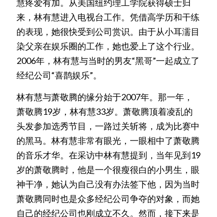
慧疼爱有加。从美国纽约理工学院获得硕士归
来，林有慧进入电视台工作。凭借高学历和干练
的表现，她很快受到公司赏识。由于从小耳濡目
染父亲在娱乐圈的工作，她也爱上了这个行业。
2006年，林有慧与当时的男友“黑哥”一起成立了
经纪公司“喜鹊娱乐”。
林有慧与萧敬腾的缘分始于2007年。那一年，
萧敬腾19岁，林有慧33岁。萧敬腾顶着凌乱的
头发参加选秀节目，一路过关斩将，成为比赛中
的黑马。林有慧非常有眼光，一眼相中了萧敬腾
的音乐才华。在采访中林有慧提到，当年见到19
岁的萧敬腾时，他是一个很瘦很白的小男生，眼
神干净，她认为自己没有办法签下他，因为当时
萧敬腾同时也是众多经纪公司争夺的对象，而她
自己的经纪公司也刚成立不久。然而，接下来是