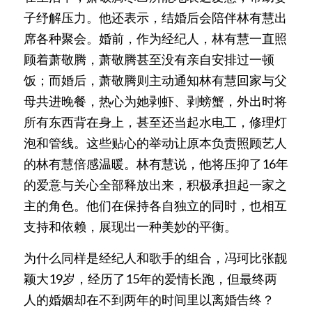
子纾解压力。他还表示，结婚后会陪伴林有慧出
席各种聚会。婚前，作为经纪人，林有慧一直照
顾着萧敬腾，萧敬腾甚至没有亲自安排过一顿
饭；而婚后，萧敬腾则主动通知林有慧回家与父
母共进晚餐，热心为她剥虾、剥螃蟹，外出时将
所有东西背在身上，甚至还当起水电工，修理灯
泡和管线。这些贴心的举动让原本负责照顾艺人
的林有慧倍感温暖。林有慧说，他将压抑了16年
的爱意与关心全部释放出来，积极承担起一家之
主的角色。他们在保持各自独立的同时，也相互
支持和依赖，展现出一种美妙的平衡。
为什么同样是经纪人和歌手的组合，冯珂比张靓
颖大19岁，经历了15年的爱情长跑，但最终两
人的婚姻却在不到两年的时间里以离婚告终？