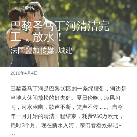
回到网站
巴黎圣马丁河清洁完
工，放水！
法国盟加传媒  城建
2016年4月4日
巴黎圣马丁河是巴黎10区的一条绿腰带，河边是
当地人休闲放松的好去处。夏日傍晚，凉风习
习，河水幽幽，歌声不断，笑声不停……。自今
年一月开始的清洁工程结束，耗费950万欧元，
耗时3个月。现在新水入河，亲们看看效果吧～
～