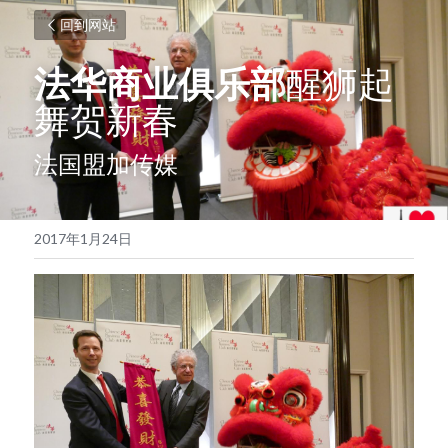
回到网站
法华商业俱乐部
醒狮起
舞贺新春
法国盟加传媒
2017年1月24日