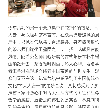
今年活动的另一个亮点集中在“艺外”的道场。古
人云：与东坡斗茶不言商。在极具汉唐遗风的展
厅中，只见香气飘摇，余烟袅袅。身着盛唐服饰
的茶艺师们端坐于蒲团之上，一招一式颇具古韵
风情。随着茶艺师用心研磨的古式茶粉在杯中缓
缓消散开去，茶香顿时四溢，沁人心脾。著名学
者王鲁湘在现场介绍着中国茶道的前世今生，观
众们无不在这一氤氲气氛中感受到了中国传统茶
文化中“天人合一”的绝妙意境，真切感受到了参
展艺术家叶放心中对古人生活方式的向往和生命
哲学的感悟。唇齿之间停驻的是茶香，鼻息间嗅
到的是古韵，眉目间流转的是花影，法国观众们