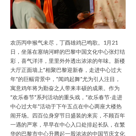
农历丙申猴气未尽，丁酉雄鸡已鸣歌。1月21
日，坐落在塞纳河畔的巴黎中国文化中心张灯结
彩，喜气洋洋，里里外外透出浓浓的年味。新楼
大厅正面墙上“相聚巴黎迎新春，走进中心过大
年”的巨幅背景中，“闻鸡起舞”尤为引人注目，
寓意鸡年将为勤奋之人带来丰硕的成果。作为
“欢乐春节”系列活动的重头戏，“欢乐春节-走进
中心过大年”活动于下午五点在中心两座大楼热
闹开场。四百位身穿节日盛装的来宾，不顾百年
一遇的严寒，早早在中心入口处排起长队，在繁
华的巴黎市中心升腾起一股浓浓的中国节庆文化