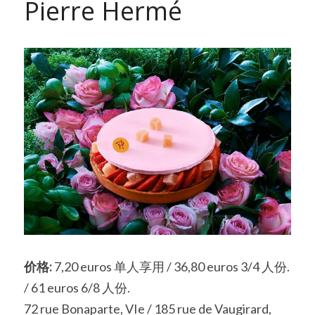
Pierre Hermé
价格:
 7,20 euros 单人享用 / 36,80 euros 3/4 人份. 
/ 61 euros 6/8 人份.
72 rue Bonaparte, VIe / 185 rue de Vaugirard, 