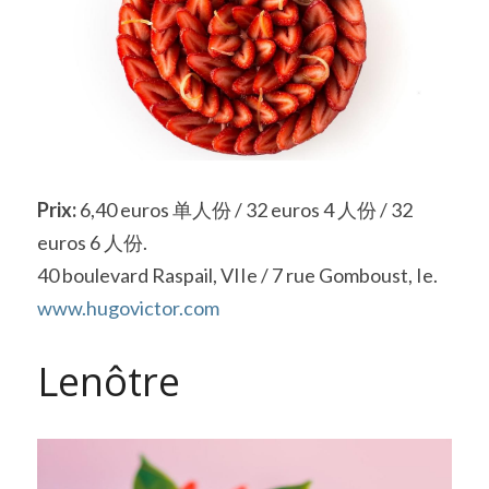
Prix:
 6,40 euros 单人份 / 32 euros 4 人份 / 32 
euros 6 人份.
40 boulevard Raspail, VIIe / 7 rue Gomboust, Ie.
www.hugovictor.com 
Lenôtre