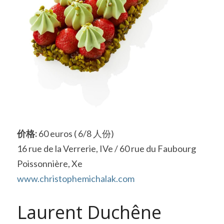
价格:
 60 euros ( 6/8 人份)
16 rue de la Verrerie, IVe / 60 rue du Faubourg 
Poissonnière, Xe
www.christophemichalak.com
Laurent Duchêne