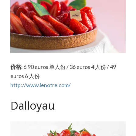
价格: 
6,90 euros 单人份 / 36 euros 4 人份 / 49 
euros 6 人份
http://www.lenotre.com/
Dalloyau