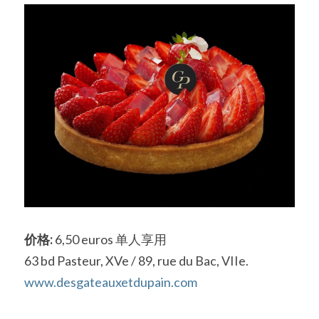
价格:
 6,50 euros 单人享用
63 bd Pasteur, XVe / 89, rue du Bac, VIIe.
www.desgateauxetdupain.com 