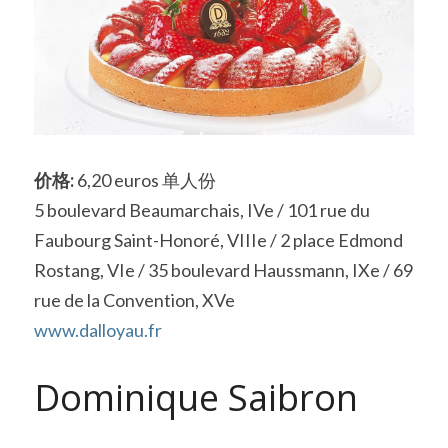
价格:
 6,20 euros 单人份
5 boulevard Beaumarchais, IVe / 101 rue du 
Faubourg Saint-Honoré, VIIIe / 2 place Edmond 
Rostang, VIe / 35 boulevard Haussmann, IXe / 69 
rue de la Convention, XVe
www.dalloyau.fr
Dominique Saibron