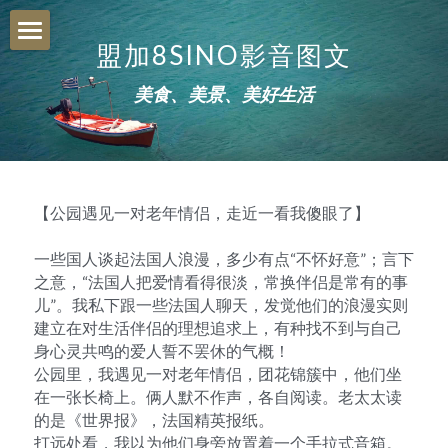
×
×
商品分类
博客分类
盟加8SINO影音图文
图文news
美食、美景、美好生活
所有商品分类
所有博客分类
油管YouTube
联系contact
搜索
【公园遇见一对老年情侣，走近一看我傻眼了】
一些国人谈起法国人浪漫，多少有点“不怀好意”；言下
之意，“法国人把爱情看得很淡，常换伴侣是常有的事
儿”。我私下跟一些法国人聊天，发觉他们的浪漫实则
建立在对生活伴侣的理想追求上，有种找不到与自己
身心灵共鸣的爱人誓不罢休的气概！
公园里，我遇见一对老年情侣，团花锦簇中，他们坐
在一张长椅上。俩人默不作声，各自阅读。老太太读
的是《世界报》，法国精英报纸。
打远处看，我以为他们身旁放置着一个手拉式音箱。