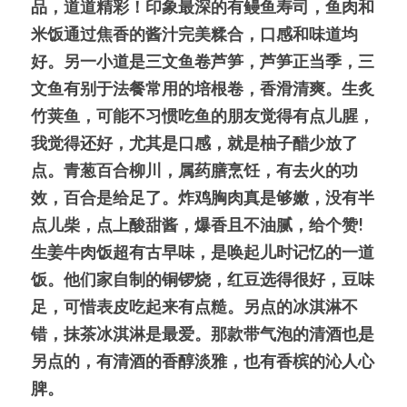
品，道道精彩！印象最深的有鳗鱼寿司，鱼肉和
米饭通过焦香的酱汁完美糅合，口感和味道均
好。另一小道是三文鱼卷芦笋，芦笋正当季，三
文鱼有别于法餐常用的培根卷，香滑清爽。生炙
竹荚鱼，可能不习惯吃鱼的朋友觉得有点儿腥，
我觉得还好，尤其是口感，就是柚子醋少放了
点。青葱百合柳川，属药膳烹饪，有去火的功
效，百合是给足了。炸鸡胸肉真是够嫩，没有半
点儿柴，点上酸甜酱，爆香且不油腻，给个赞!
生姜牛肉饭超有古早味，是唤起儿时记忆的一道
饭。他们家自制的铜锣烧，红豆选得很好，豆味
足，可惜表皮吃起来有点糙。另点的冰淇淋不
错，抹茶冰淇淋是最爱。那款带气泡的清酒也是
另点的，有清酒的香醇淡雅，也有香槟的沁人心
脾。