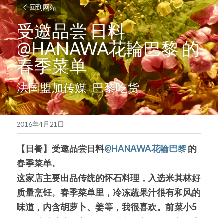
回到网站
受邀品尝 日料
@HANAWA花輪巴黎
 的
春季菜单
法国盟加传媒  巴黎吃货
2016年4月21日
【日餐】受邀品尝日料
@HANAWA花輪巴黎
 的
春季菜单。
这家店主要出品传统的怀石料理，入选米其林好
质量烹饪。春季菜单里，冷冻蔬果汁很有和风的
味道，内含胡萝卜、姜等，我很喜欢。前菜小5