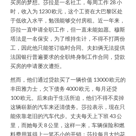
买房的梦想。莎拉是一名社工，每周工作 28 小
时，收入为 1230 欧元，这个工资在大巴黎区处
于低收入水平，勉强能够交付房租。近一年来，
莎拉一直申请全职工作，但一直未能如愿。穆斯
塔法是一名保安，为了维持生计，不得不打两份
工，因此他只能签订临时合同。夫妇俩无法提供
法国银行普遍要求的全职终身制工作合同，贷款
买房的申请屡次遭拒。
然而，他们通过贷款买了一辆价值 13000 欧元的
丰田雅力士，欠下债务 4000 欧元，每月还贷 
100 欧元。后来由于生活所迫，他们不得不卖掉
这辆崭新的汽车来还清债务。莎拉表示，现在只
能依靠老旧的汽车代步。丈夫每天上下班 43 公
里，而她每天 8 公里，这样一来，车辆保险和燃
料费用算得上一笔不小的开销：莎拉每月大约花