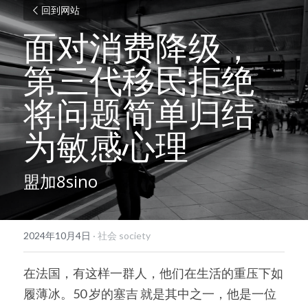
回到网站
面对消费降级，
第三代移民拒绝
将问题简单归结
为敏感心理
盟加8sino
2024年10月4日
·
社会 society
在法国，有这样一群人，他们在生活的重压下如
履薄冰。50 岁的塞吉 就是其中之一，他是一位