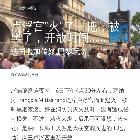
回到网站
卢浮宫”火“了一把，被
黑了，开放时间……
法国盟加传媒 巴黎玩货
2016年6月6日
屋漏偏逢连夜雨。6日下午4点30分左右，塞纳
河François Mitterrand堤岸卢浮宫墙面起火，顿
时黑烟滚滚。好在消防员灭火及时，没有造成任
何损失。不过，若火大燃，后果不可设想：火灾
处正是油画长廊！火源是大楼空调周边的工地。
估计周三卢浮宫重新开放。