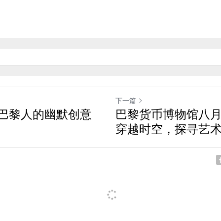
下一篇
巴黎人的幽默创意
巴黎货币博物馆八
穿越时空，探寻艺