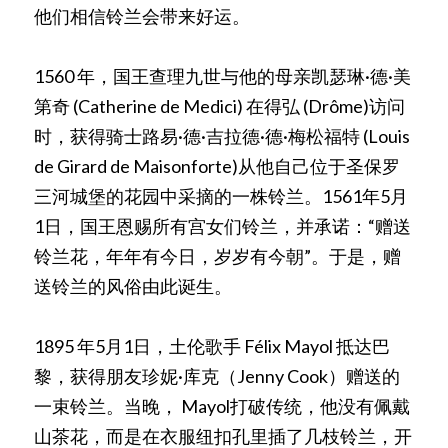
他们相信铃兰会带来好运。
1560 年，国王查理九世与他的母亲凯瑟琳·德·美
第奇 (Catherine de Medici) 在得弘 (Drôme)访问
时，获得骑士路易·德·吉拉德·德·梅松福特 (Louis 
de Girard de Maisonforte)从他自己位于圣保罗
三河城堡的花园中采摘的一株铃兰。1561年5月
1日，国王恩赐所有宫女们铃兰，并承诺：“赠送
铃兰花，年年有今日，岁岁有今朝”。于是，赠
送铃兰的风俗由此诞生。
1895 年5月1日，土伦歌手 Félix Mayol 抵达巴
黎，获得朋友珍妮·库克（Jenny Cook）赠送的
一束铃兰。当晚， Mayol打破传统，他没有佩戴
山茶花，而是在衣服纽扣孔里插了几枝铃兰，开