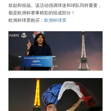
鼓励和祝福。该活动强调球迷和球队同样重要，
都是欧洲杯赛事精彩的组成部分！
欧洲杯球票购买：
欧洲杯球票