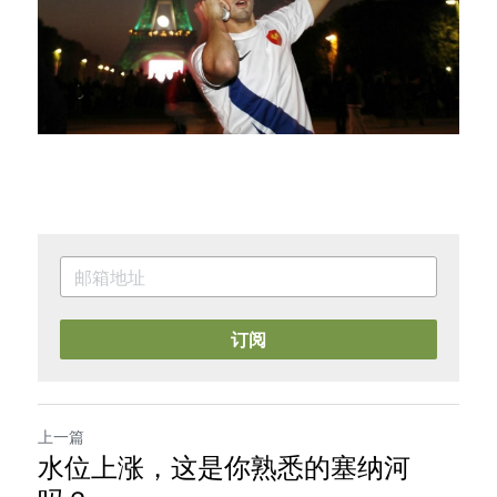
订阅
上一篇
水位上涨，这是你熟悉的塞纳河