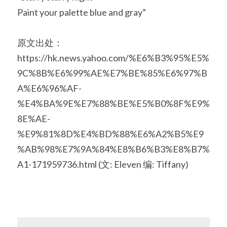
Paint your palette blue and gray”
原文出处：
https://hk.news.yahoo.com/%E6%B3%95%E5%
9C%8B%E6%99%AE%E7%BE%85%E6%97%B
A%E6%96%AF-
%E4%BA%9E%E7%88%BE%E5%B0%8F%E9%
8E%AE-
%E9%81%8D%E4%BD%88%E6%A2%B5%E9
%AB%98%E7%9A%84%E8%B6%B3%E8%B7%
A1-171959736.html (文: Eleven 编: Tiffany)