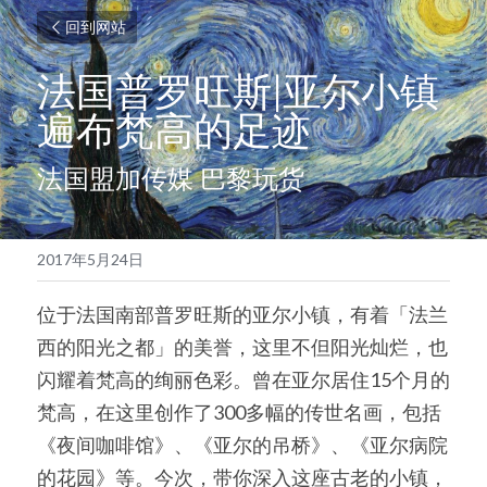
回到网站
法国普罗旺斯|亚尔小镇
遍布梵高的足迹
法国盟加传媒 巴黎玩货
2017年5月24日
位于法国南部普罗旺斯的亚尔小镇，有着「法兰
西的阳光之都」的美誉，这里不但阳光灿烂，也
闪耀着梵高的绚丽色彩。曾在亚尔居住15个月的
梵高，在这里创作了300多幅的传世名画，包括
《夜间咖啡馆》、《亚尔的吊桥》、《亚尔病院
的花园》等。今次，带你深入这座古老的小镇，