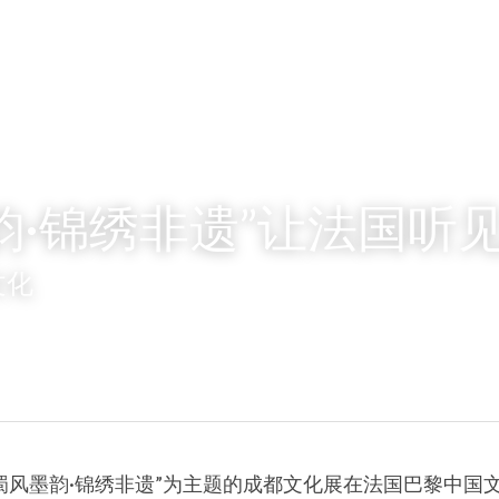
韵·锦绣非遗”让法国听
文化
 以“蜀风墨韵·锦绣非遗”为主题的成都文化展在法国巴黎中