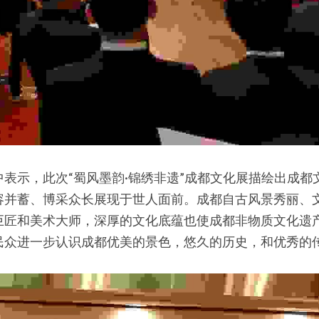
表示，此次“蜀风墨韵·锦绣非遗”成都文化展描绘出成都
容并蓄、博采众长展现于世人面前。成都自古风景秀丽、
巨匠和美术大师，深厚的文化底蕴也使成都非物质文化遗
民众进一步认识成都优美的景色，悠久的历史，和优秀的