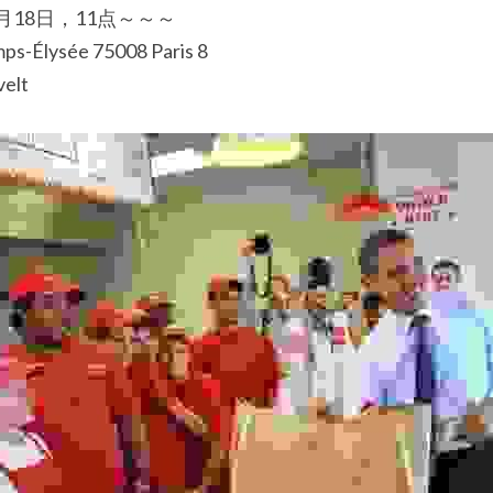
2月18日，11点～～～
s-Élysée 75008 Paris 8
elt