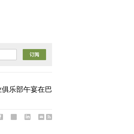
订阅
业俱乐部午宴在巴