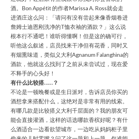
酒。Bon Appétit 的作者Marissa A. Ross就会走
进酒庄这么问：「请问有没有尝起来像香烟卷进
詹姆士迪恩刚洗净的T恤衣袖的酒款？」这么说
根本行不通吧！谁听得懂啊！但是这的确可行，
听他这么叙述，店员找来干净但有花香，同时又
有烟熏味道，类似义大利Agnanum Falanghina的
酒款，他就这么找到了之前从未尝试过，现在爱
不释手的心头好！
有什么比较搭……？
不论是一顿晚餐或是生日派对，告诉店员你买的
酒想拿来搭配什么，这绝对是非常有用的线索。
有哪几款是比较搭义大利千层面的？我的朋友可
能会直接灌酒，这样的话选哪款香槟好呢？有什
么酒适合一边看欲望城市，一边吃从妈妈柜子里
偷来的儿时零嘴？问了这一题和上一题，包准能