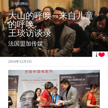
回到网站
大山的呼唤—来自儿童
的呼唤
王琰访谈录
法国盟加传媒
2016年12月5日