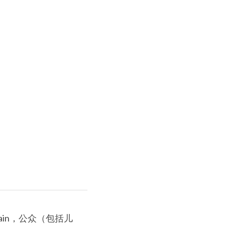
Pain，公众（包括儿