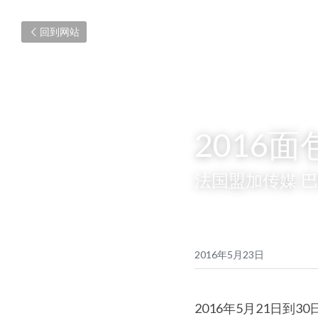
回到网站
2016面
法国盟加传媒 
2016年5月23日
2016年5月21日到3