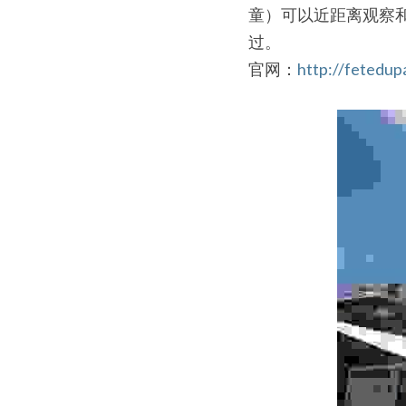
童）可以近距离观察
过。
官网：
http://fetedup