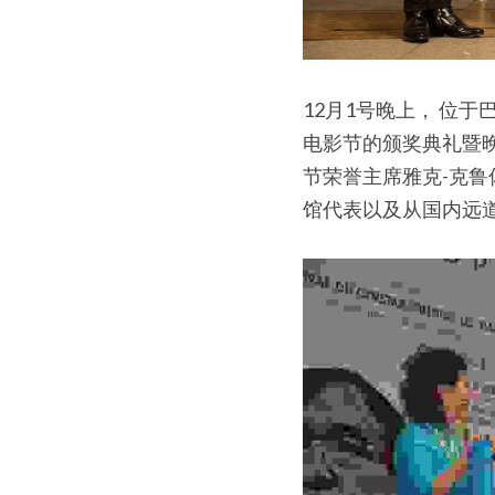
12月1号晚上， 位于巴
电影节的颁奖典礼暨晚
节荣誉主席雅克-克鲁
馆代表以及从国内远