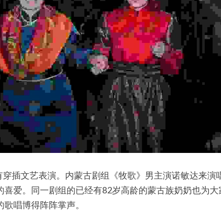
有穿插文艺表演。内蒙古剧组《牧歌》男主演诺敏达来演
的喜爱。同一剧组的已经有82岁高龄的蒙古族奶奶也为
的歌唱博得阵阵掌声。