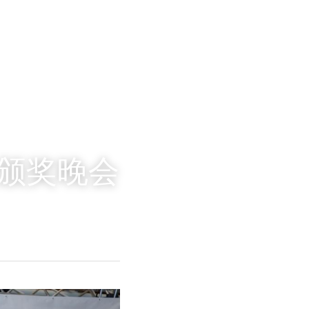
府颁奖晚会