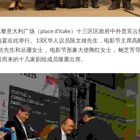
黎意大利广场（place d'italie）十三区区政府中外
宴在此举行。13区华人议员陈文雄先生，电影节主席高
佐先生和丛珊女士， 电影节形象大使陶红女士， 鲍芝芳导
道而来的十几家剧组成员隆重出席。