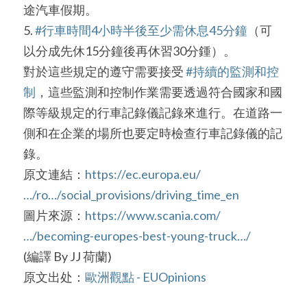
途汽車假期。
5. 
#行車時間4小時半後至少需休息45分鐘
（可
以分成先休15分鐘後再休習30分鍾）。
對於這些規定的遵守需要接受 
#持續的監測和控
制
，這些監測和控制作業需要透過符合國家和國
際等級規定的行車記錄儀記錄來進行。在道路一
側和在企業的場所也要定時檢查行車記錄儀的記
錄。
原文連結：
https://ec.europa.eu/
…/ro…/social_provisions/driving_time_en
圖片來源：
https://www.scania.com/
…/becoming-europes-best-young-truck…/
(編譯 By JJ 荷蘭)
原文出处：
歐洲觀點 - EUOpinions