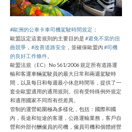
#歐洲的公車卡車司機駕駛時間規定
：
歐盟設定這套規則的主要目的是 
#避免不當的扭
曲競爭
，
#改善道路安全
，並確保歐盟內 
#司機
的良好工作條件
。
歐盟法規（EC）No 561/2006 規定所有道路運
輸和客運車輛駕駛員的最大日常和兩週駕駛時
間，以及每日和每週最小休息時間等，提供了一
套全歐盟適用的通用規則。但有受特殊例外規定
和適用國家不同而有些差異。
管制的運營範圍極為多樣化，包括：國際和國
內，長途和短途的客運，公路運輸業務，客戶自
營和外部付酬僱員的司機，僱員司機和個體經營